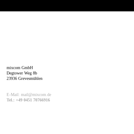
Arbeite mit Analysten + Strategen
mixcom GmbH
Degtower Weg 8b
23936 Grevesmühlen
Get in touch
E-Mail: mail@mixcom.de
Tel.: +49 0451 70766916